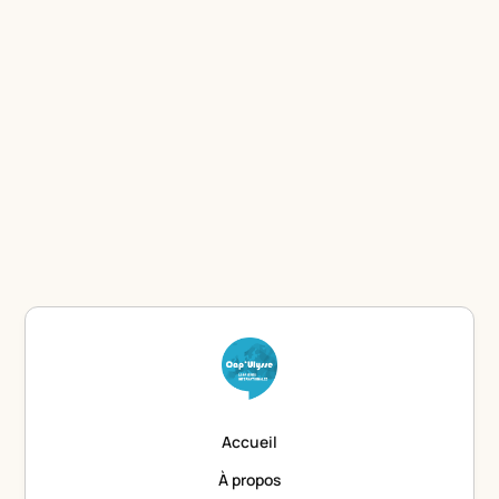
la sortie d’un nouvel article ou pour connaître la date
de notre prochain événement.
Je m'inscris
En cliquant sur « Je m’inscris », vous confirmez que vous acceptez les
termes et conditions.
Accueil
À propos