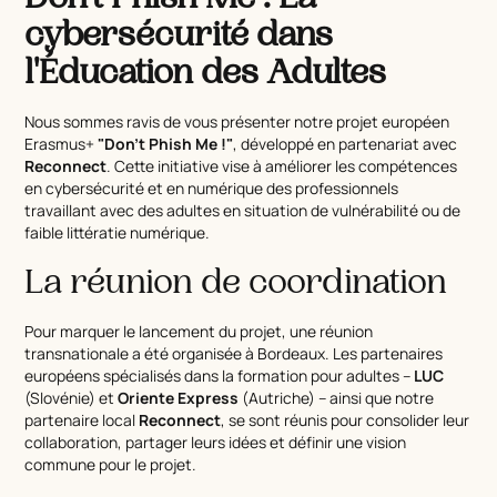
Don't Phish Me : La
Remerciements
cybersécurité dans
l'Éducation des Adultes
Prochaines Étapes
Nous sommes ravis de vous présenter notre projet européen
Erasmus+
"Don't Phish Me !"
, développé en partenariat avec
Reconnect
. Cette initiative vise à améliorer les compétences
Participez !
en cybersécurité et en numérique des professionnels
travaillant avec des adultes en situation de vulnérabilité ou de
faible littératie numérique.
La réunion de coordination
Pour marquer le lancement du projet, une réunion
transnationale a été organisée à Bordeaux. Les partenaires
européens spécialisés dans la formation pour adultes –
LUC
(Slovénie) et
Oriente Express
(Autriche) – ainsi que notre
partenaire local
Reconnect
, se sont réunis pour consolider leur
collaboration, partager leurs idées et définir une vision
commune pour le projet.