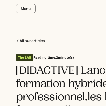
Menu
All our articles
The LAB
Reading time:
2
minute(s)
[DIDACTIVE] Lanc
formation hybrid
professionnel.les