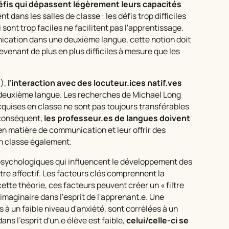
 défis qui dépassent légèrement leurs capacités
 dans les salles de classe : les défis trop difficiles
 sont trop faciles ne facilitent pas l'apprentissage.
cation dans une deuxième langue, cette notion doit
venant de plus en plus difficiles à mesure que les
0),
l'interaction avec des locuteur.ices natif.ves
 deuxième langue. Les recherches de Michael Long
uises en classe ne sont pas toujours transférables
 conséquent,
les professeur.es de langues doivent
n matière de communication et leur offrir des
n classe également.
psychologiques qui influencent le développement des
re affectif. Les facteurs clés comprennent la
cette théorie, ces facteurs peuvent créer un « filtre
 imaginaire dans l'esprit de l'apprenant.e. Une
 à un faible niveau d'anxiété, sont corrélées à un
ans l'esprit d'un.e élève est faible,
celui/celle-ci se