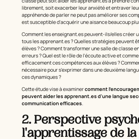
classe peut soit aider les apprenant.es à prendre con
librement, soit exacerber leur anxiété et entraver le
appréhende de parler ne peut pas améliorer ses comp
est susceptible d'acquérir une aisance beaucoup pl
Comment les enseignant.es peuvent-ils/elles créer 
tous les apprenant.es ? Quelles stratégies peuvent 
élèves ? Comment transformer une salle de classe en 
erreurs ? Quel est le rôle de l'écoute active et comm
efficacement ces compétences aux élèves ? Comment 
nécessaire pour s'exprimer dans une deuxième langue
ces dynamiques ?
Cette étude vise à examiner
comment l'encouragemen
peuvent aider les apprenant.es d'une langue s
communication efficaces
.
2. Perspective psych
l'apprentissage de l