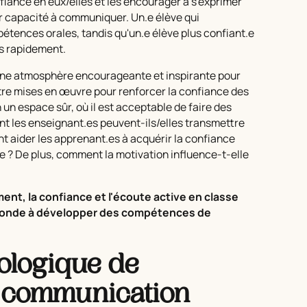
fiance en eux/elles et les encourager à s'exprimer
ur capacité à communiquer. Un.e élève qui
étences orales, tandis qu'un.e élève plus confiant.e
us rapidement.
une atmosphère encourageante et inspirante pour
être mises en œuvre pour renforcer la confiance des
un espace sûr, où il est acceptable de faire des
ent les enseignant.es peuvent-ils/elles transmettre
aider les apprenant.es à acquérir la confiance
 ? De plus, comment la motivation influence-t-elle
t, la confiance et l'écoute active en classe
econde à développer des compétences de
ologique de
a communication