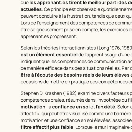
que
les apprenant.es tirent le meilleur parti des
actuelles
. Ce principe est observable quotidiennement
peuvent conduire à la frustration, tandis que ceux qui
Lors de l'enseignement des compétences de communi
être soigneusement prise en compte, les exercices de
apprenant.es progressent.
Selon les théories interactionnistes (Long 1976, 198
est un élément essentiel
de l'apprentissage d'une
indiquent que les compétences de communication acq
de manière efficace dans des situations réelles. Par
être à l'écoute des besoins réels de leurs élèves
e
occasions de mettre en pratique ces compétences e
Stephen D. Krashen (1982) examine divers facteurs 
compétences orales, résumés dans l'hypothèse du filt
motivation
, la
confiance en soi
et
l'
anxiété
. Selon 
affectif », qui peut être visualisé comme une barrière
motivation et une confiance en soi élevées, associées
filtre affectif plus faible
. Lorsque le mur imaginaire d