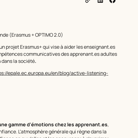
lande (Erasmus + OPTIMO 2.0)
, un projet Erasmus+ qui vise à aider les enseignant.es
compétences communicatives des apprenant.es adultes
n dans la société
.
ps://epale.ec.europa.eu/en/blog/active-listening-
e une gamme d'émotions chez les apprenant.es
,
 confiance. L'atmosphère générale qui règne dans la