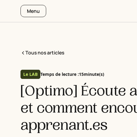
Menu
Tous nos articles
Le LAB
Temps de lecture :
15
minute(s)
[Optimo] Écoute a
et comment encou
apprenant.es